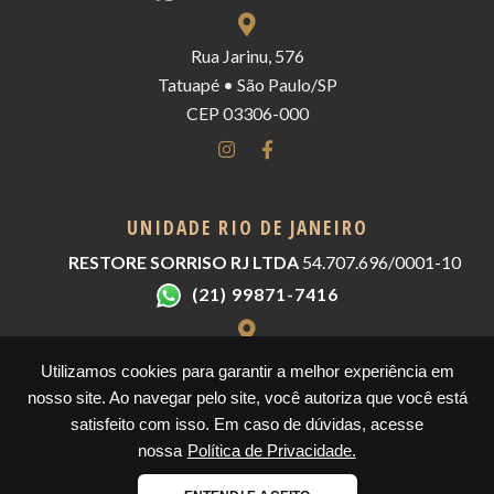
Rua Jarinu, 576
Tatuapé • São Paulo/SP
CEP 03306-000
UNIDADE RIO DE JANEIRO
RESTORE SORRISO RJ LTDA
54.707.696/0001-10
(21) 99871-7416
Av. João Cabral de Mello Neto, 00850
Utilizamos cookies para garantir a melhor experiência em
Barra da Tijuca - Blc 3 Sal 308
nosso site. Ao navegar pelo site, você autoriza que você está
CEP 22775-057 - Rio De Janeiro/RJ
satisfeito com isso. Em caso de dúvidas, acesse
nossa
Política de Privacidade.