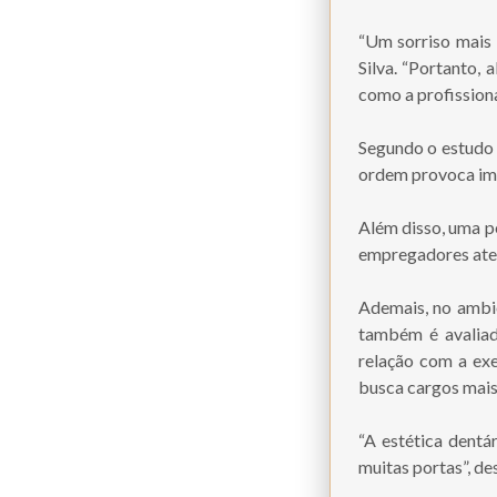
“Um sorriso mais 
Silva. “Portanto, 
como a profissiona
Segundo o estudo 
ordem provoca imp
Além disso, uma p
empregadores ates
Ademais, no ambie
também é avaliad
relação com a ex
busca cargos mais 
“A estética dentá
muitas portas”, de