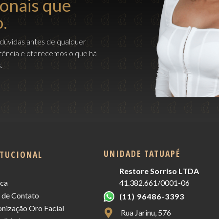
ionais que
.
 dúvidas antes de qualquer
ência e oferecemos o que há
.
UNIDADE TATUAPÉ
ITUCIONAL
Restore Sorriso LTDA
ica
41.382.661/0001-06
 de Contato
(11) 96486-3393
nização Oro Facial
Rua Jarinu, 576