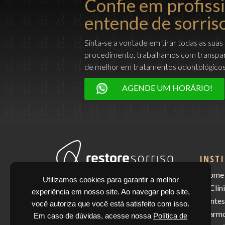
Confie em profiss
entende de sorriso
Sinta-se a vontade em tirar todas as suas
procedimento, trabalhamos com transpar
de melhor em tratamentos odontológicos
AGENDE UM HORÁRIO!
INST
Home
Utilizamos cookies para garantir a melhor
Dr. Gilmar da Silva: 139.759
A Clín
experiência em nosso site. Ao navegar pelo site,
Dra. Carolina Cordeiro: 138.290
Lentes
você autoriza que você está satisfeito com isso.
Restore Sorriso LTDA
Harmo
Em caso de dúvidas, acesse nossa
Política de
41.382.661/0001-06