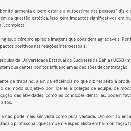
bonito aumenta o bem-estar e a autoestima das pessoas”, diz o 
além da questão estética, isso gera impactos significativos em ou
l”, completa.
inglês, o cérebro aprecia imagens que considera agradáveis. Por i
actos positivos nas relações interpessoais.
esquisa da Universidade Estadual do Sudoeste da Bahia (UESB) 
tam que dentes bonitos influenciam as decisões de contratação.
nte de trabalho, além da eficiência no que diz respeito à produ
o de modo subjetivo por líderes e colegas de equipe, de mod
ecução das atividades, como as condições dentárias, podem fav
altos.
ria não pode mais ser vista como pura vaidade. Um sorriso enc
staca o profissonal, que também é especialista em harmonização fa